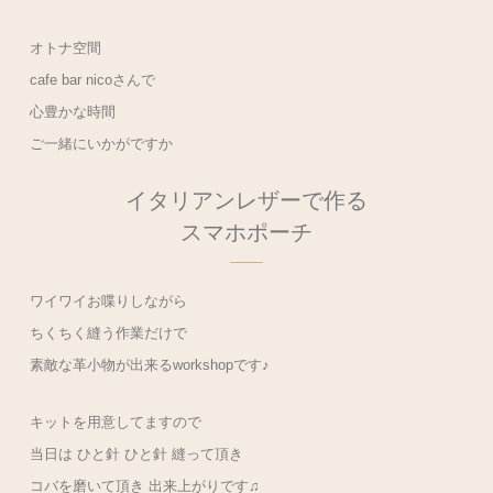
オトナ空間
cafe bar nicoさんで
心豊かな時間
ご一緒にいかがですか
イタリアンレザーで作る
スマホポーチ
ワイワイお喋りしながら
ちくちく縫う作業だけで
素敵な革小物が出来るworkshopです♪
キットを用意してますので
当日は ひと針 ひと針 縫って頂き
コバを磨いて頂き 出来上がりです♫