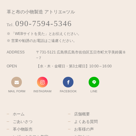
革と布の小物製造 アトリエ∞ツル
090-7594-5346
Tel.
「WEBサイトを見た」とお伝えください。
営業や勧誘のお電話はご遠慮ください。
ADDRESS
〒731-5121 広島県広島市佐伯区五日市町大字美鈴園８
−７
OPEN
【水・木・金曜日・第3土曜日】10:00～16:00
MAIL FORM
INSTAGRAM
FACEBOOK
LINE
ホーム
店舗概要
ごあいさつ
よくある質問
革小物販売
お客様の声