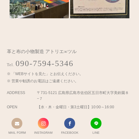
革と布の小物製造 アトリエ∞ツル
090-7594-5346
Tel.
「WEBサイトを見た」とお伝えください。
営業や勧誘のお電話はご遠慮ください。
ADDRESS
〒731-5121 広島県広島市佐伯区五日市町大字美鈴園８
−７
OPEN
【水・木・金曜日・第3土曜日】10:00～16:00
MAIL FORM
INSTAGRAM
FACEBOOK
LINE