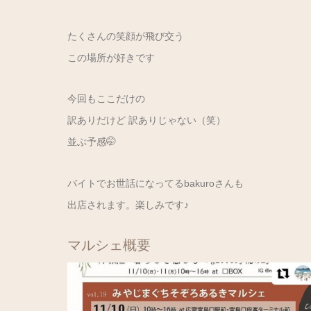
たくさんの笑顔が飛び交う
この場所が好きです
今回もここだけの
訳ありだけど 訳ありじゃない（笑）
並ぶ予感🤭
バイトでお世話になってる
bakuroさん
も
出店されます。楽しみです♪
マルシェ概要