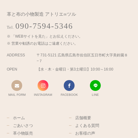
革と布の小物製造 アトリエ∞ツル
090-7594-5346
Tel.
「WEBサイトを見た」とお伝えください。
営業や勧誘のお電話はご遠慮ください。
ADDRESS
〒731-5121 広島県広島市佐伯区五日市町大字美鈴園８
−７
OPEN
【水・木・金曜日・第3土曜日】10:00～16:00
MAIL FORM
INSTAGRAM
FACEBOOK
LINE
ホーム
店舗概要
ごあいさつ
よくある質問
革小物販売
お客様の声