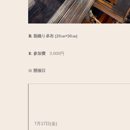
🧵 裂織り卓布 (20㎝×30㎝)
🧵
参加費
3,000円
📅
開催日
7月17日(金)