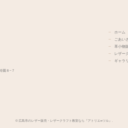
ホーム
ごあい
革小物
レザー
ギャラ
美鈴園８−７
© 広島市のレザー販売・レザークラフト教室なら『アトリエ∞ツル』.