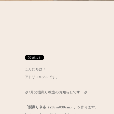
こんにちは！
アトリエ∞ツルです。
🌿7月の機織り教室のお知らせです！🌿
「裂織り卓布（20cm×30cm）」
を作ります。